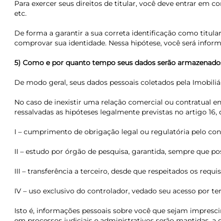
Para exercer seus direitos de titular, você deve entrar em 
etc.
De forma a garantir a sua correta identificação como titu
comprovar sua identidade. Nessa hipótese, você será infor
5) Como e por quanto tempo seus dados serão armazenado
De modo geral, seus dados pessoais coletados pela Imobiliár
No caso de inexistir uma relação comercial ou contratual 
ressalvadas as hipóteses legalmente previstas no artigo 16, d
I – cumprimento de obrigação legal ou regulatória pelo con
II – estudo por órgão de pesquisa, garantida, sempre que po
III – transferência a terceiro, desde que respeitados os requ
IV – uso exclusivo do controlador, vedado seu acesso por te
Isto é, informações pessoais sobre você que sejam imprescin
em processos judiciais e administrativos serão mantidas, a