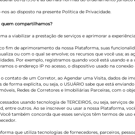
nos ao disposto na presente Política de Privacidade.
om quem compartilhamos?
rma a viabilizar a prestação de serviços e aprimorar a experiênci
nico fim de aprimoramento da nossa Plataforma, suas funcional
ualiza ou com o qual se envolve; os recursos que você usa; as 
ividades. Por exemplo, registramos quando você está usando e a 
amos o endereço IP no acesso, o dispositivo usado na conexão e
ta o contato de um Corretor, ao Agendar uma Visita, dados de i
os de forma explícita, ou seja, o USUÁRIO sabe que está enviand
e imóveis, Redes de Corretores e Imobiliárias Parceiras, com o o
essados usando tecnologia de TERCEIROS, ou seja, serviços de
, entre outros. Ao se inscrever ou usar a nossa Plataforma, v
Você também concorda que esses serviços têm termos de uso e p
necedor.
aforma que utiliza tecnologias de fornecedores, parceiros, pes