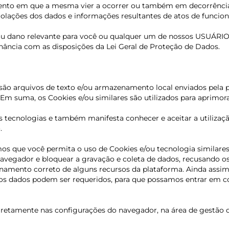
mento em que a mesma vier a ocorrer
ou também em decorrência 
violações dos dados e informações resultantes de atos de funcio
 ou dano relevante para você ou qualquer um de nossos USUÁRI
ância com as disposições da Lei Geral de Proteção de Dados.
 são arquivos de texto e/ou armazenamento local enviados pel
m suma, os Cookies e/ou similares são utilizados para aprimorar
as tecnologias e também manifesta conhecer e aceitar a utiliz
.
mos que você permita o uso de Cookies e/ou tecnologia similare
avegador e bloquear a gravação e coleta de dados, recusando os 
cionamento correto de alguns recursos da plataforma. Ainda ass
s dados podem ser requeridos, para que possamos entrar em co
 diretamente nas configurações do navegador, na área de gestão