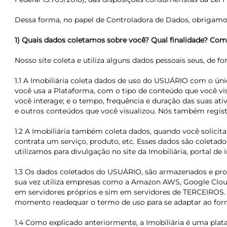
Dessa forma, no papel de Controladora de Dados, obrigamo-
1) Quais dados coletamos sobre você? Qual finalidade? C
Nosso site coleta e utiliza alguns dados pessoais seus, de fo
1.1 A Imobiliária coleta dados de uso do USUÁRIO com o ú
você usa a Plataforma, com o tipo de conteúdo que você vis
você interage; e o tempo, frequência e duração das suas at
e outros conteúdos que você visualizou. Nós também registr
1.2 A Imobiliária também coleta dados, quando você solici
contrata um serviço, produto, etc. Esses dados são coletad
utilizamos para divulgação no site da Imobiliária, portal d
1.3 Os dados coletados do USUÁRIO, são armazenados e proc
sua vez utiliza empresas como a Amazon AWS, Google Cloud
em servidores próprios e sim em servidores de TERCEIROS. 
momento readequar o termo de uso para se adaptar ao for
1.4 Como explicado anteriormente, a Imobiliária é uma plat