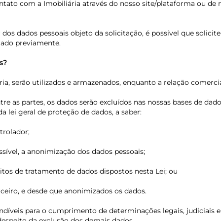
contato com a Imobiliária através do nosso site/plataforma ou d
lar dos dados pessoais objeto da solicitação, é possível que s
mado previamente.
s?
ia, serão utilizados e armazenados, enquanto a relação comercial
entre as partes, os dados serão excluídos nas nossas bases de 
a lei geral de proteção de dados, a saber:
trolador;
ssível, a anonimização dos dados pessoais;
isitos de tratamento de dados dispostos nesta Lei; ou
rceiro, e desde que anonimizados os dados.
díveis para o cumprimento de determinações legais, judiciais e a
 despeito da exclusão dos demais dados.