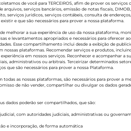
oletamos de você para TERCEIROS, afim de prover os serviços ou
rquivos, serviços bancários, emissão de notas fiscais, DIMOB,
dito, serviços jurídicos, serviços contábeis, consulta de endere
xistir e que são necessários para prover a nossa plataforma.
 melhorar a sua experiência de uso da nossa plataforma, monito
squisas e levantamentos apropriados e necessários para oferecer
lidades. Esse compartilhamento inclui desde a exibição de publi
 nossas plataformas. Recomendar serviços e produtos, incluin
ua experiência em nossos serviços. Reconhecer e acompanhar a 
is, administrativos ou arbitrais. Terceirizar determinados setore
ços que são necessários para prover a nossa Plataforma.
m todas as nossas plataformas, são necessários para prover a m
sso de não vender, compartilhar ou divulgar os dados gerados p
us dados poderão ser compartilhados, que são:
judicial, com autoridades judiciais, administrativas ou govern
ição e incorporação, de forma automática