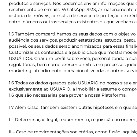
produtos e serviços. Nós podemos enviar informações que c
recebimento de e-mails, WhatsApp, SMS, armazenamento de a
vistoria de imóveis, consulta de serviço de proteção de cré
entre inúmeros outros serviços existentes ou que venham a e
1.5 Também compartilhamos os seus dados com o objetivo de
audiência dos serviços, produzir estatísticas, estudos, pe
possível, os seus dados serão anonimizados para essas fina
Customizar os conteúdos e a publicidade que mostramos em
USUÁRIOS. Criar um perfil sobre você, personalizando a s
regulatórias, bem como exercer direitos em processos judicia
marketing, atendimento, operacional, vendas e outros servi
1.6 Todos os dados gerados pelo USUÁRIO no nosso site e e
exclusivamente ao USUÁRIO, a Imobiliária assume o compromi
1.6 que são necessárias para prover a nossa Plataforma.
1.7 Além disso, também existem outras hipóteses em que se
I – Determinação legal, requerimento, requisição ou ordem 
II – Caso de movimentações societárias, como fusão, aquis