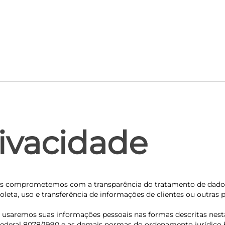
rivacidade
nos comprometemos com a transparência do tratamento de dados p
coleta, uso e transferência de informações de clientes ou outra
e usaremos suas informações pessoais nas formas descritas nest
Federal 8078/1990 e as demais normas do ordenamento jurídico br