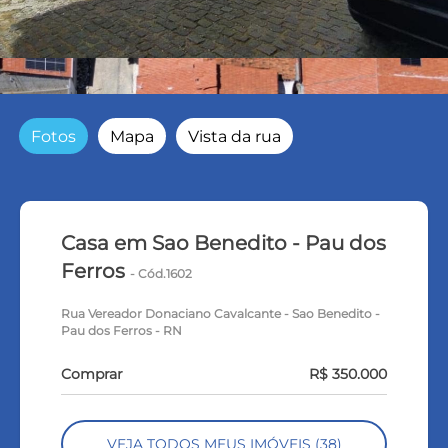
Fotos
Mapa
Vista da rua
Casa em Sao Benedito - Pau dos
Ferros
- Cód.1602
Rua Vereador Donaciano Cavalcante - Sao Benedito -
Pau dos Ferros - RN
Comprar
R$ 350.000
VEJA TODOS MEUS IMÓVEIS (38)