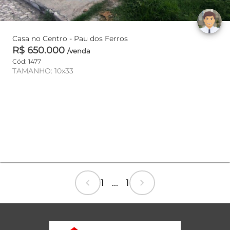
Casa no Centro - Pau dos Ferros
R$ 650.000
/venda
Cód: 1477
TAMANHO: 10x33
chevron_left
chevron_right
1 ... 1