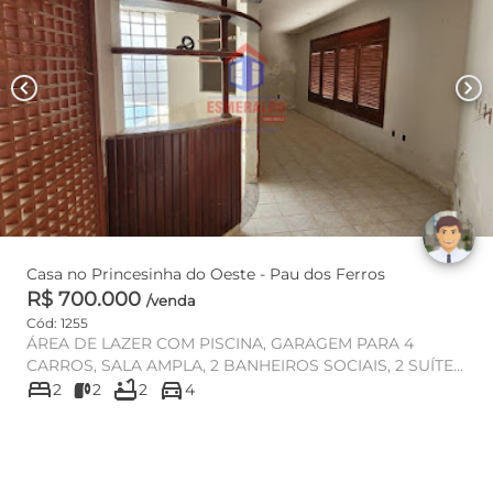
chevron_left
chevron_right
Casa no Princesinha do Oeste - Pau dos Ferros
R$ 700.000
/venda
Cód: 1255
ÁREA DE LAZER COM PISCINA, GARAGEM PARA 4
CARROS, SALA AMPLA, 2 BANHEIROS SOCIAIS, 2 SUÍTES
bed
bathtub
directions_car
(1 COM ESPAÇO PARA CLOSET), ...
2
2
2
4