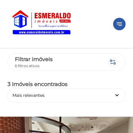
notes
Filtrar imóveis
page_info
6 filtros ativos
3 Imóveis encontrados
keyboard_arrow_down
Mais relevantes