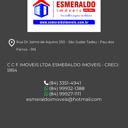
room
Rua Dr Jaime de Aquino 250
- São Judas Tadeu
- Pau dos
Ferros
- RN
C C F IMOVEIS LTDA ESMERALDO IMOVEIS - CRECI:
5954
(84) 3351-4941
(84) 99932-1388
(84) 99927-1111
esmeraldoimoveis@hotmail.com