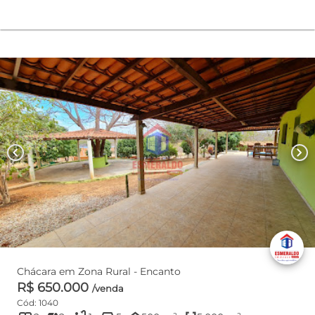
chevron_left
chevron_right
Chácara em Zona Rural - Encanto
R$ 650.000
/venda
Cód: 1040